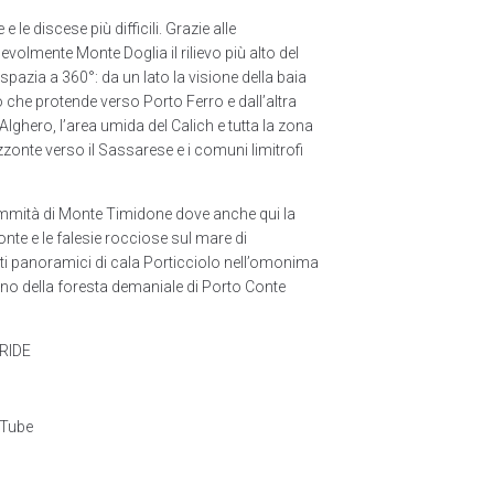
 le discese più difficili. Grazie alle
olmente Monte Doglia il rilievo più alto del
pazia a 360°: da un lato la visione della baia
o che protende verso Porto Ferro e dall’altra
Alghero, l’area umida del Calich e tutta la zona
zzonte verso il Sassarese e i comuni limitrofi
ommità di Monte Timidone dove anche qui la
onte e le falesie rocciose sul mare di
nti panoramici di cala Porticciolo nell’omonima
erno della foresta demaniale di Porto Conte
eRIDE
rTube