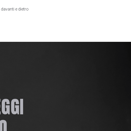
 davanti e dietro
EGGI
O