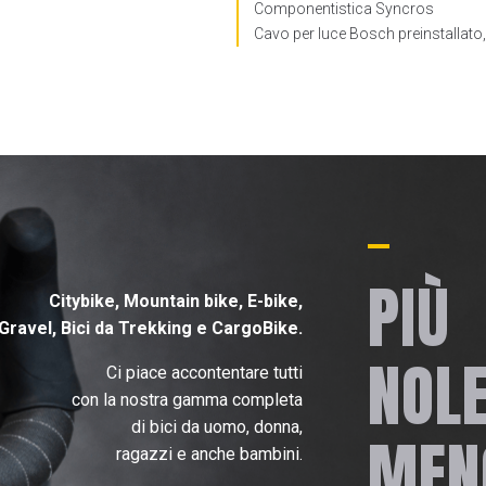
Componentistica Syncros
Cavo per luce Bosch preinstallato,
PIÙ
Citybike, Mountain bike, E-bike,
Gravel, B
ici da Trekking e CargoBike.
NOL
Ci piace accontentare tutti
con la nostra gamma completa
di bici da uomo, donna,
MEN
ragazzi e anche bambini.