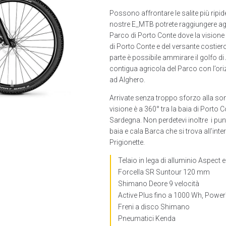
Possono affrontare le salite più ripide e
nostre E_MTB potrete raggiungere agev
Parco di Porto Conte dove la visione s
di Porto Conte e del versante costier
parte è possibile ammirare il golfo di 
contigua agricola del Parco con l’ori
ad Alghero.
Arrivate senza troppo sforzo alla s
visione è a 360° tra la baia di Porto C
Sardegna. Non perdetevi inoltre i pu
baia e cala Barca che si trova all’int
Prigionette.
Telaio in lega di alluminio Aspect 
Forcella SR Suntour 120 mm
Shimano Deore 9 velocità
Active Plus fino a 1000 Wh, Powe
Freni a disco Shimano
Pneumatici Kenda