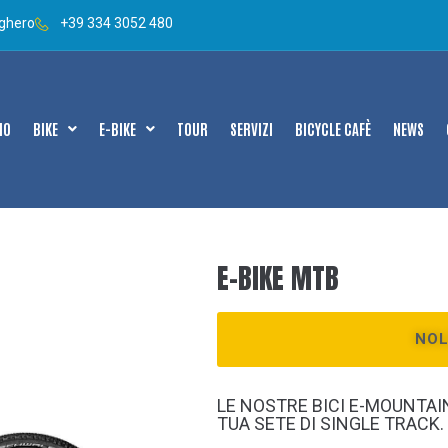
lghero
+39 334 3052 480
MO
BIKE
E-BIKE
TOUR
SERVIZI
BICYCLE CAFÈ
NEWS
E-BIKE MTB
NOL
LE NOSTRE BICI E-MOUNTAI
TUA SETE DI SINGLE TRACK.