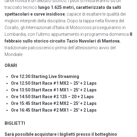
tante novità e un debutto storico. I piloti si misureranno su un
tracciato tecnico
lungo 1.625 metri, caratterizzato da salti
spettacolari e curve insidiose
, capace di esaltare le qualità dei
migliori interpreti della disciplina. Dopo la tappa nella Riviera del
Corallo, gli Internazionali d’Italia di Motocross proseguiranno in
Lombardia, con l’ultimo appuntamento in programma domenica
8
febbraio sullo storico circuito Tazio Nuvolari di Mantova
,
tradizionale palcoscenico prima dell’attesissimo avvio del
Mondiale.
ORARI
Ore 12:30 Starting Live Streaming
Ore 12:50 Start Race #1 MX2 – 25′ + 2 Laps
Ore 13:50 Start Race #1 MX1 – 25′ + 2 Laps
Ore 14:50 Start Race #2 125 – 20 + 2 Laps
Ore 15:45 Start Race #2 MX2 – 25′ + 2 Laps
Ore 16:45 Start Race #2 MX1 – 25′ + 2 Laps
BIGLIETTI
Sarà possibile acquistare i biglietti presso il botteghino