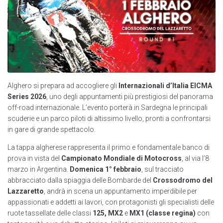
Alghero si prepara ad accogliere gli
Internazionali d’Italia EICMA
Series 2026
, uno degli appuntamenti più prestigiosi del panorama
off-road internazionale. L’evento porterà in Sardegna le principali
scuderie e un parco piloti di altissimo livello, pronti a confrontarsi
in gare di grande spettacolo.
La tappa algherese rappresenta il primo e fondamentale banco di
prova in vista del
Campionato Mondiale di Motocross
, al via l’8
marzo in Argentina.
Domenica 1° febbraio
, sul tracciato
abbracciato dalla spiaggia delle Bombarde del
Crossodromo del
Lazzaretto
, andrà in scena un appuntamento imperdibile per
appassionati e addetti ai lavori, con protagonisti gli specialisti delle
ruote tassellate delle classi
125, MX2
e
MX1 (classe regina)
con