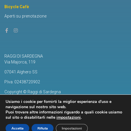
Bicycle Cafè
Aperti su prenotazione
RAGGI DI SARDEGNA
Via Majorca, 119
07041 Alghero SS
P.Iva: 02438720902
Copyright © Raggi di Sardegna
Privacy e Cookie Policy
Usiamo i cookie per fornirti la miglior esperienza d'uso e
navigazione sul nostro sito web.
Puoi trovare altre informazioni riguardo a quali cookie usiamo
sul sito o disabilitarli nelle
impostazioni
.
Accetta
Rifiuta
Impostazioni