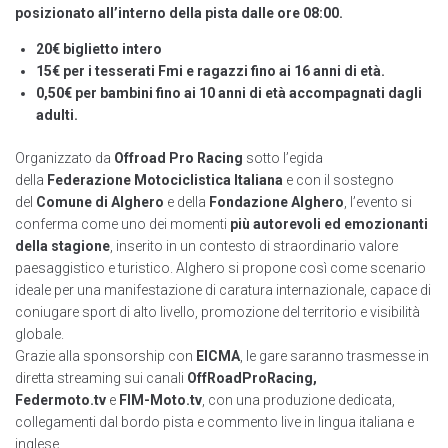
posizionato all’interno della pista dalle ore 08:00.
20€ biglietto intero
15€ per i tesserati Fmi e ragazzi fino ai 16 anni di età.
0,50€ per bambini fino ai 10 anni di età
accompagnati dagli
adulti.
Organizzato da
Offroad Pro Racing
sotto l’egida
della
Federazione Motociclistica Italiana
e con il sostegno
del
Comune di Alghero
e della
Fondazione Alghero
, l’evento si
conferma come uno dei momenti
più autorevoli ed emozionanti
della stagione
, inserito in un contesto di straordinario valore
paesaggistico e turistico. Alghero si propone così come scenario
ideale per una manifestazione di caratura internazionale, capace di
coniugare sport di alto livello, promozione del territorio e visibilità
globale.
Grazie alla sponsorship con
EICMA
, le gare saranno trasmesse in
diretta streaming sui canali
OffRoadProRacing,
Federmoto.tv
e
FIM-Moto.tv
, con una produzione dedicata,
collegamenti dal bordo pista e commento live in lingua italiana e
inglese.