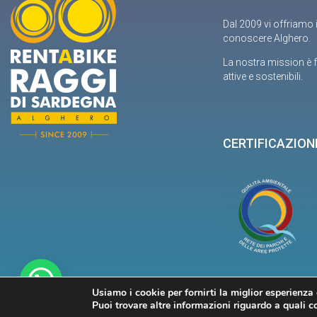
Dal 2009 vi offriamo 
conoscere Alghero.
La nostra mission è f
attive e sostenibili.
CERTIFICAZION
Usiamo i cookie per fornirti la miglior esperienza
Puoi trovare altre informazioni riguardo a quali co