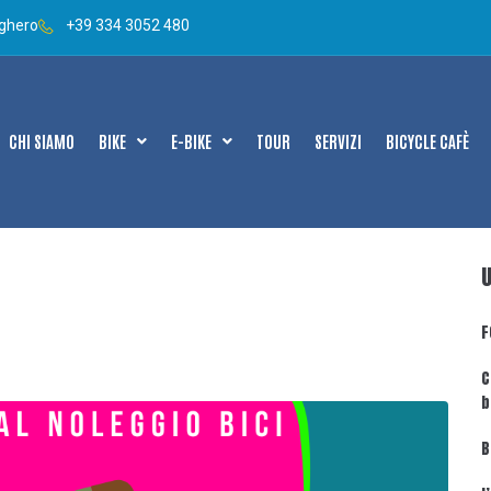
lghero
+39 334 3052 480
CHI SIAMO
BIKE
E-BIKE
TOUR
SERVIZI
BICYCLE CAFÈ
F
C
b
B