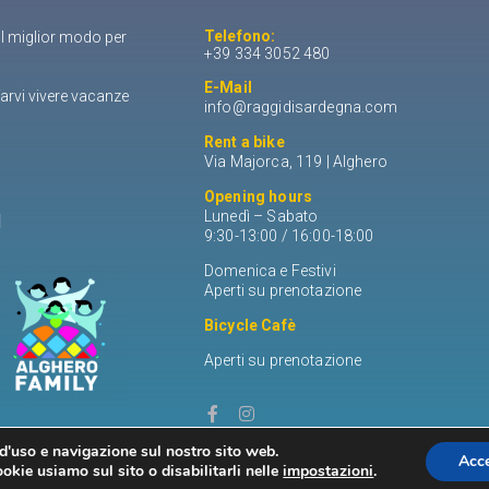
Telefono:
il miglior modo per
+39 334 3052 480
E-Mail
arvi vivere vacanze
info@raggidisardegna.com
Rent a bike
Via Majorca, 119 | Alghero
Opening hours
Lunedì – Sabato
I
9:30-13:00 / 16:00-18:00
Domenica e Festivi
Aperti su prenotazione
Bicycle Cafè
Aperti su prenotazione
 d'uso e navigazione sul nostro sito web.
Acce
okie usiamo sul sito o disabilitarli nelle
impostazioni
.