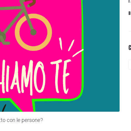
l
B
atto con le persone?