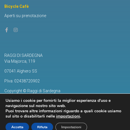
Bicycle Cafè
Aperti su prenotazione
RAGGI DI SARDEGNA
Via Majorca, 119
07041 Alghero SS
P.Iva: 02438720902
Copyright © Raggi di Sardegna
Privacy e Cookie Policy
Usiamo i cookie per fornirti la miglior esperienza d'uso e
navigazione sul nostro sito web.
Puoi trovare altre informazioni riguardo a quali cookie usiamo
sul sito o disabilitarli nelle
impostazioni
.
Accetta
Rifiuta
Impostazioni