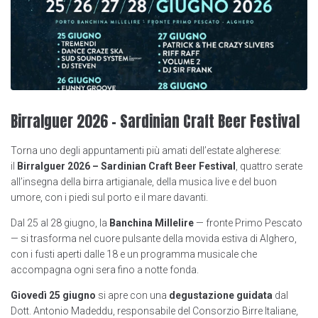
Birralguer 2026 – Sardinian Craft Beer Festival
Torna uno degli appuntamenti più amati dell’estate algherese:
il
Birralguer 2026 – Sardinian Craft Beer Festival
, quattro serate
all’insegna della birra artigianale, della musica live e del buon
umore, con i piedi sul porto e il mare davanti.
Dal 25 al 28 giugno, la
Banchina Millelire
— fronte Primo Pescato
— si trasforma nel cuore pulsante della movida estiva di Alghero,
con i fusti aperti dalle 18 e un programma musicale che
accompagna ogni sera fino a notte fonda.
Giovedì 25 giugno
si apre con una
degustazione guidata
dal
Dott. Antonio Madeddu, responsabile del Consorzio Birre Italiane,