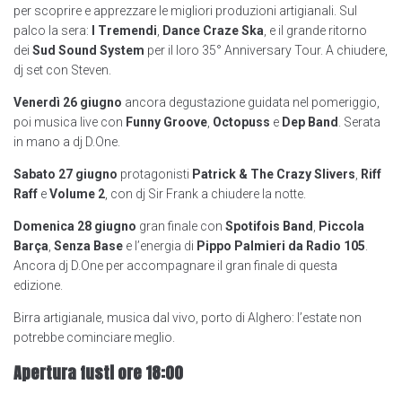
per scoprire e apprezzare le migliori produzioni artigianali. Sul
palco la sera:
I Tremendi
,
Dance Craze Ska
, e il grande ritorno
dei
Sud Sound System
per il loro 35° Anniversary Tour. A chiudere,
dj set con Steven.
Venerdì 26 giugno
ancora degustazione guidata nel pomeriggio,
poi musica live con
Funny Groove
,
Octopuss
e
Dep Band
. Serata
in mano a dj D.One.
Sabato 27 giugno
protagonisti
Patrick & The Crazy Slivers
,
Riff
Raff
e
Volume 2
, con dj Sir Frank a chiudere la notte.
Domenica 28 giugno
gran finale con
Spotifois Band
,
Piccola
Barça
,
Senza Base
e l’energia di
Pippo Palmieri da Radio 105
.
Ancora dj D.One per accompagnare il gran finale di questa
edizione.
Birra artigianale, musica dal vivo, porto di Alghero: l’estate non
potrebbe cominciare meglio.
Apertura fusti ore 18:00