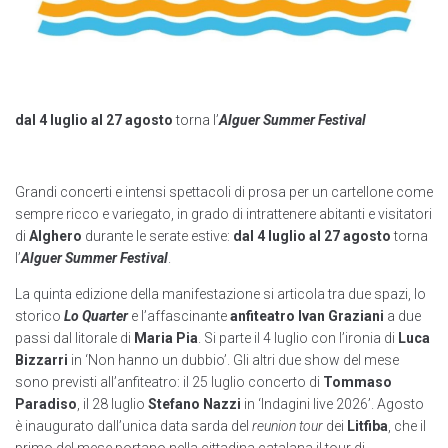
dal 4 luglio al 27 agosto
torna l’
Alguer Summer Festival
Grandi concerti e intensi spettacoli di prosa per un cartellone come
sempre ricco e variegato, in grado di intrattenere abitanti e visitatori
di
Alghero
durante le serate estive:
dal 4 luglio al 27 agosto
torna
l’
Alguer Summer Festival
.
La quinta edizione della manifestazione si articola tra due spazi, lo
storico
Lo Quarter
e l’affascinante
anfiteatro Ivan Graziani
a due
passi dal litorale di
Maria Pia
. Si parte il 4 luglio con l’ironia di
Luca
Bizzarri
in ‘Non hanno un dubbio’. Gli altri due show del mese
sono previsti all’anfiteatro: il 25 luglio concerto di
Tommaso
Paradiso
, il 28 luglio
Stefano Nazzi
in ‘Indagini live 2026’. Agosto
è inaugurato dall’unica data sarda del
reunion tour
dei
Litfiba
, che il