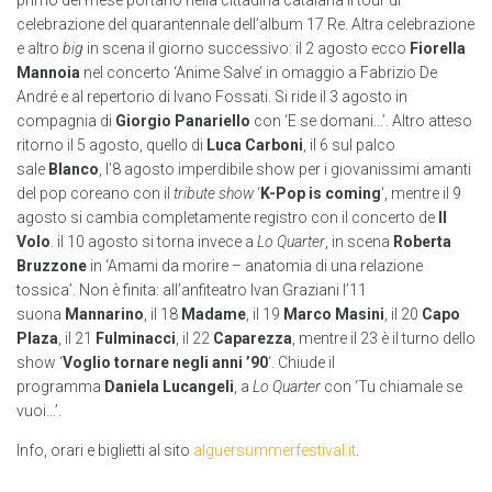
primo del mese portano nella cittadina catalana il tour di
celebrazione del quarantennale dell’album 17 Re. Altra celebrazione
e altro
big
in scena il giorno successivo: il 2 agosto ecco
Fiorella
Mannoia
nel concerto ‘Anime Salve’ in omaggio a Fabrizio De
André e al repertorio di Ivano Fossati. Si ride il 3 agosto in
compagnia di
Giorgio Panariello
con ‘E se domani…’. Altro atteso
ritorno il 5 agosto, quello di
Luca Carboni
, il 6 sul palco
sale
Blanco
, l’8 agosto imperdibile show per i giovanissimi amanti
del pop coreano con il
tribute show
‘
K-Pop is coming
‘, mentre il 9
agosto si cambia completamente registro con il concerto de
Il
Volo
. il 10 agosto si torna invece a
Lo Quarter
, in scena
Roberta
Bruzzone
in ‘Amami da morire – anatomia di una relazione
tossica’. Non è finita: all’anfiteatro Ivan Graziani l’11
suona
Mannarino
, il 18
Madame
, il 19
Marco Masini
, il 20
Capo
Plaza
, il 21
Fulminacci
, il 22
Caparezza
, mentre il 23 è il turno dello
show ‘
Voglio tornare negli anni ’90
‘. Chiude il
programma
Daniela Lucangeli
, a
Lo Quarter
con ‘Tu chiamale se
vuoi…’.
Info, orari e biglietti al sito
alguersummerfestival.it
.