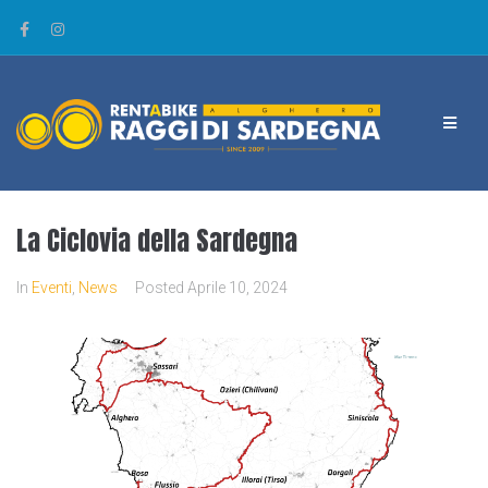
La Ciclovia della Sardegna
In
Eventi
,
News
Posted
Aprile 10, 2024