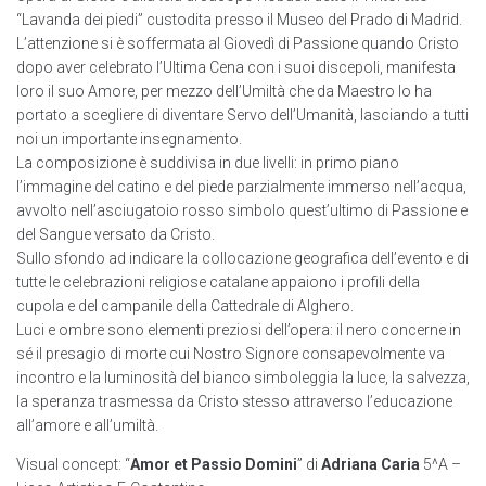
“Lavanda dei piedi” custodita presso il Museo del Prado di Madrid.
L’attenzione si è soffermata al Giovedì di Passione quando Cristo
dopo aver celebrato l’Ultima Cena con i suoi discepoli, manifesta
loro il suo Amore, per mezzo dell’Umiltà che da Maestro lo ha
portato a scegliere di diventare Servo dell’Umanità, lasciando a tutti
noi un importante insegnamento.
La composizione è suddivisa in due livelli: in primo piano
l’immagine del catino e del piede parzialmente immerso nell’acqua,
avvolto nell’asciugatoio rosso simbolo quest’ultimo di Passione e
del Sangue versato da Cristo.
Sullo sfondo ad indicare la collocazione geografica dell’evento e di
tutte le celebrazioni religiose catalane appaiono i profili della
cupola e del campanile della Cattedrale di Alghero.
Luci e ombre sono elementi preziosi dell’opera: il nero concerne in
sé il presagio di morte cui Nostro Signore consapevolmente va
incontro e la luminosità del bianco simboleggia la luce, la salvezza,
la speranza trasmessa da Cristo stesso attraverso l’educazione
all’amore e all’umiltà.
Visual concept: “
Amor et Passio Domini
” di
Adriana Caria
5^A –